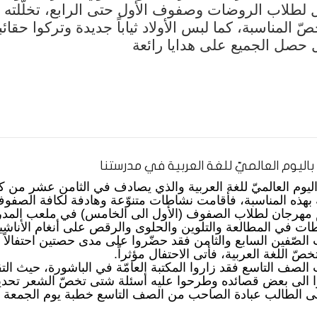
ل لطلاب الروضات وصفوف الأول حتى الرابع، تخلّلته أ
خصّ المناسبة، كما لبس الأولاد ثياباً جديدة وتركوا حقا
ل حصل الجميع على هدايا رائعة
 باليوم العالميّ للغة العربية في مدرستنا
اليوم العالميّ للغة العربية والذي يصادف في الثامن عشر من ك
بهذه المناسبة، فأقامت نشاطات متنوّعة وهادفة لكافة الصفو
 مهرجان لطلاب الصفوف (الأول الى الخامس) في ملعب المدرس
ات في المطالعة والتلوين والحلوى والرقص على أنغام الأناشيد
 الصّفين السابع والثامن فقد حضّروا على مدى حصتين احتفالاً را
صّ اللغة العربية، فأتى الاحتفال مؤثراً.
 الصف التاسع فقد زاروا المكتبة العامّة في الباشورة، حيث الت
 الى بعض قصائده وطرحوا عليه أسئلة شتى تخصّ الشعر تحديدا
ى الطالب عبادة الصاحب من الصف التاسع خطبة يوم الجمعة وك