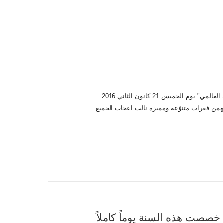
قامت المدرسة باصطحاب طلاب الصفوف من الثالث الى الثامن في رحلة الى "هوليوود سيرك العالمي" يوم الخميس 21 كانون الثاني 2016
يهمن فقرات متنوّعة ومميزة نالت اعجاب الجميع
خصصت هذه السنة يوماً كاملاً