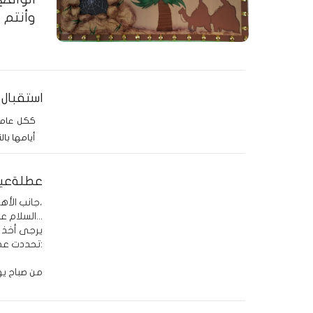
وأنتم ب
استقبال الطل
ككل عام ت
أيامها بال
عطلةعيد
جانب الأهالي الكرام،
السلام عليكم ورحمة الله وبركاته...
يرجى أخذ ا
تحددت عطلة عيد الأضحى المبارك:
من صباح يوم الأربعاء المقب