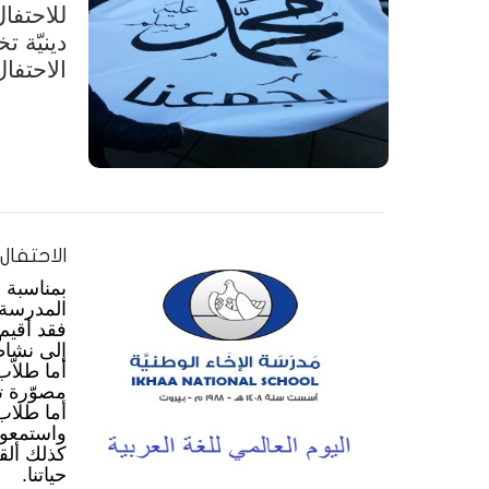
للاحتفا
دينيّة ت
الاحتفا
الاحتفال
بمناسبة 
المدرسة 
فقد أقيم
إلى نشاط
أما طلاّب
مصوّرة تخ
أما طلاب
واستمعوا
كذلك ألق
حياتنا.