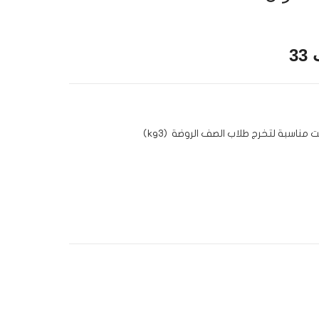
3
(kg3) اختتمت المدرسة عامها الدراسي في قسم الروضات باحتفال كبير شارك فيه الاهالي وكانت مناسبة لتخرج طلاب الصف الروضة