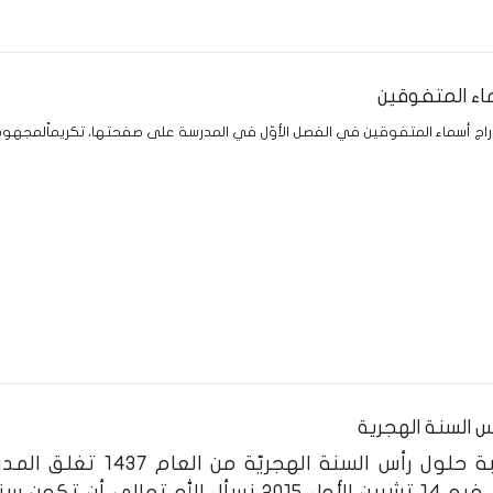
ماء المتفوقين
دراج أسماء المتفوقين في الفصل الأوّل في المدرسة على صفحتها، تكريماًلمجهو
 السنة الهجرية
بمناسبة حلول رأس السنة ا
الواقع فيه 14 تشرين الأول 2015 نسأل الله 