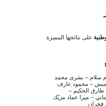
 تعالى
طنية
على نتائجها المميزة
م سلام – بشرى محمد
ميش – محمود عارف
فرح طارق الحكيم –
تاني – ميرا عماد مزيّك
 فخران