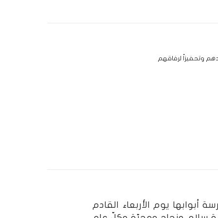
دهم وتحفيزاً لرفاقهم
لهجريّة من العام 1437 تغلق المدرسة أبوابها يوم الأربعاء القادم
تعالى أن تكون سنة سلام ونجاح ومحبّة وكلّ عام