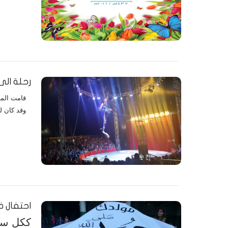
رحلة الى
وقد كان ل
احتفال ذ
ككل سنة