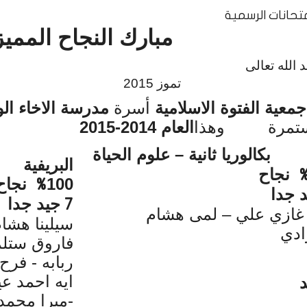
متحانات الرسمية
مبارك النجاح المميز
د حمد الله
وز 2015
جمعية الفتوة الاسلامية
أسرة
مدرسة الاخاء الو
تمرة
وهذا
العام 2014-
2015
بكالوريا ثانية – علوم الحياة
البريفية
نجاح
100
نجاح
%
 جدا
جيد جدا
7
غازي علي – لمى هشام
سيلينا هشا
ادي
فاروق ستل
ربابه - 
ايه احمد عي
-
ميرا محمد