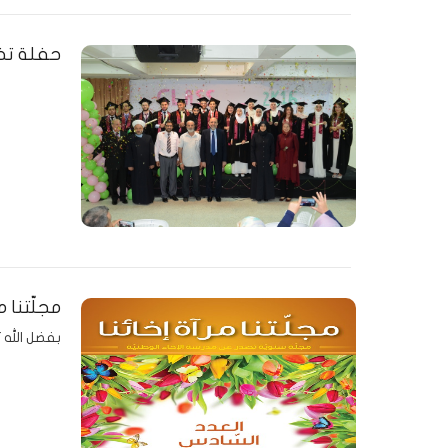
حفلة تخرج
مجلّتنا م
بفضل الله ت