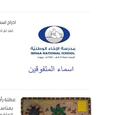
ادراج اس
لقد تمّ ا
عطلة رأس