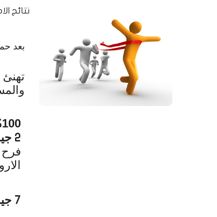
نتائج الا
بع
تم
تهنئ
والمس
100
%
جيد
2
فرح 
الارو
جيد
7