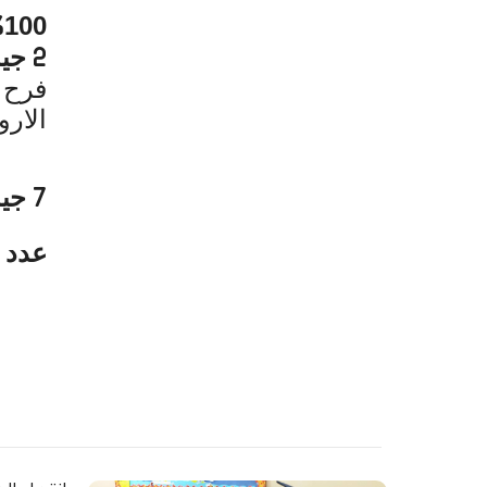
100
%
جيد
2
فرح 
الارو
جيد
7
عدد ا