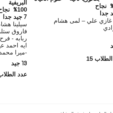
البريفية
نجاح
100
نجاح
%
 جدا
جيد جدا
7
غازي علي – لمى هشام
سيلينا هشا
ادي
فاروق ستل
ربابه - 
ايه احمد عي
-
ميرا محمد
لطلاب 15
جيد
13
عدد الطلاب 3