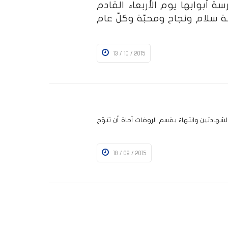
لهجريّة من العام 1437 تغلق المدرسة أبوابها يوم الأربعاء القادم
تعالى أن تكون سنة سلام ونجاح ومحبّة وكلّ عام
13 / 10 / 2015
شهادتين وانتهاءً بقسم الروضات آماة أن تتوّج
18 / 09 / 2015