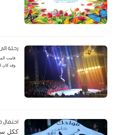
رحلة الى
وقد كان ل
احتفال ذ
ككل سنة