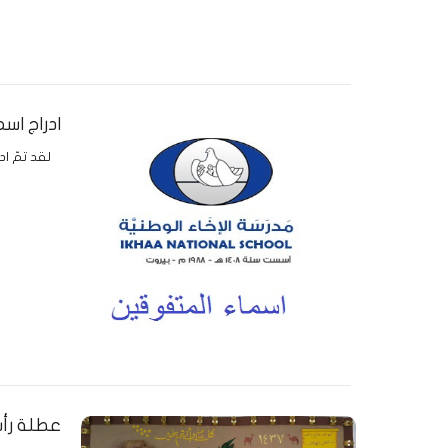
ادراج اس
لقد تمّ ا
عطلة رأس