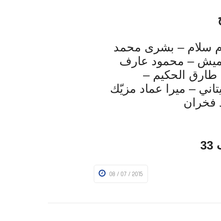
م سلام – بشرى محمد
ميش – محمود عارف
فرح طارق الحكيم –
تاني – ميرا عماد مزيّك
 فخران
3
08 / 07 / 2015