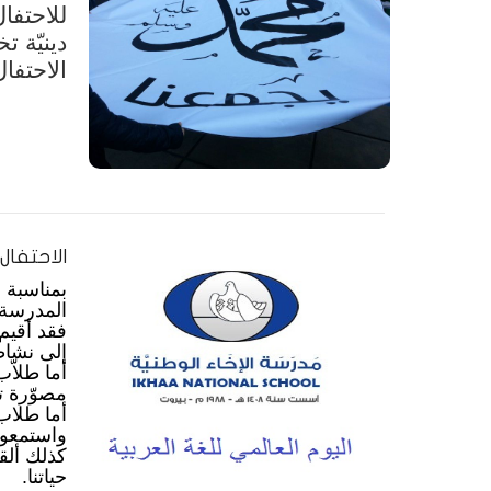
للاحتفا
دينيّة ت
الاحتفا
الاحتفال
بمناسبة 
المدرسة 
فقد أقيم
إلى نشاط
أما طلاّب
مصوّرة تخ
أما طلاب
واستمعوا
كذلك ألق
حياتنا.