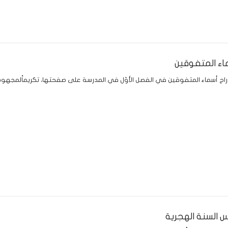
ماء المتفوقين
دراج أسماء المتفوقين في الفصل الأوّل في المدرسة على صفحتها، تكريماًلمجهو
 السنة الهجرية