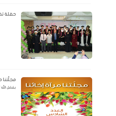
حفلة تخرج
مجلّتنا م
بفضل الله ت