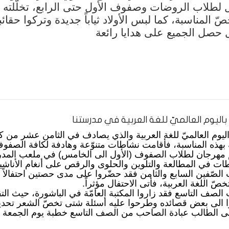
ل لطلاب الروضات وصفوف الأول حتى الرابع، تخلّلته أ
خصّ المناسبة، كما لبس الأولاد ثياباً جديدة وتركوا حقا
ل حصل الجميع على هدايا رائعة
 باليوم العالميّ للغة العربية في مدرستنا
اليوم العالميّ للغة العربية والذي يصادف في الثامن عشر من ك
بهذه المناسبة، فأقامت نشاطات متنوّعة وهادفة لكافة الصفو
 مهرجان لطلاب الصفوف (الأول الى الخامس) في ملعب المدرس
ات في المطالعة والتلوين والحلوى والرقص على أنغام الأناشيد
 الصّفين السابع والثامن فقد حضّروا على مدى حصتين احتفالاً را
صّ اللغة العربية، فأتى الاحتفال مؤثراً.
 الصف التاسع فقد زاروا المكتبة العامّة في الباشورة، حيث الت
 الى بعض قصائده وطرحوا عليه أسئلة شتى تخصّ الشعر تحديدا
ى الطالب عبادة الصاحب من الصف التاسع خطبة يوم الجمعة وك