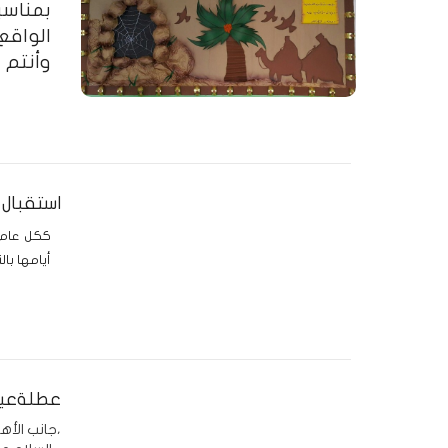
وأنتم ب
استقبال الطل
ككل عام ت
أيامها بال
عطلةعيد
جانب الأهالي الكرام،