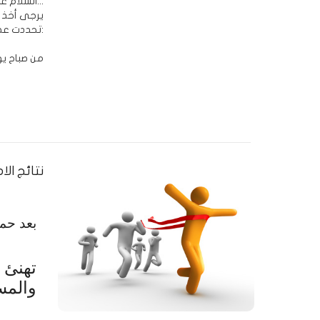
السلام عليكم ورحمة الله وبركاته...
يرجى أخذ ا
تحددت عطلة عيد الأضحى المبارك:
من صباح يوم الأربعاء المقب
نتائج الا
بع
تم
تهنئ
والمس