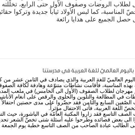
ل لطلاب الروضات وصفوف الأول حتى الرابع، تخلّلته أ
خصّ المناسبة، كما لبس الأولاد ثياباً جديدة وتركوا حقا
ل حصل الجميع على هدايا رائعة
 باليوم العالميّ للغة العربية في مدرستنا
اليوم العالميّ للغة العربية والذي يصادف في الثامن عشر من ك
بهذه المناسبة، فأقامت نشاطات متنوّعة وهادفة لكافة الصفو
 مهرجان لطلاب الصفوف (الأول الى الخامس) في ملعب المدرس
ات في المطالعة والتلوين والحلوى والرقص على أنغام الأناشيد
 الصّفين السابع والثامن فقد حضّروا على مدى حصتين احتفالاً را
صّ اللغة العربية، فأتى الاحتفال مؤثراً.
 الصف التاسع فقد زاروا المكتبة العامّة في الباشورة، حيث الت
 الى بعض قصائده وطرحوا عليه أسئلة شتى تخصّ الشعر تحديدا
ى الطالب عبادة الصاحب من الصف التاسع خطبة يوم الجمعة وك