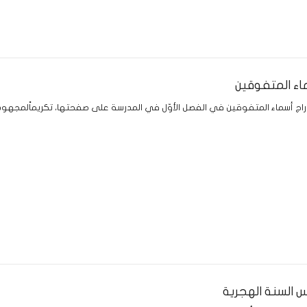
ماء المتفوقين
دراج أسماء المتفوقين في الفصل الأوّل في المدرسة على صفحتها، تكريماًلمجهو
 السنة الهجرية