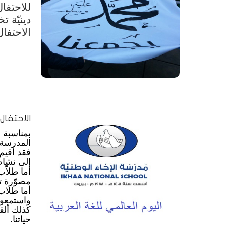
للاحتفا
دينيّة ت
الاحتفا
الاحتفال
بمناسبة 
المدرسة 
فقد أقيم
إلى نشاط
أما طلاّب
مصوّرة تخ
أما طلاب
واستمعوا
كذلك ألق
حياتنا.