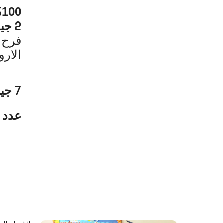
100
%
جيد
2
فرح 
الارو
جيد
7
عدد ا