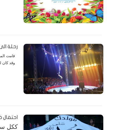
رحلة الى
وقد كان ل
احتفال ذ
ككل سنة