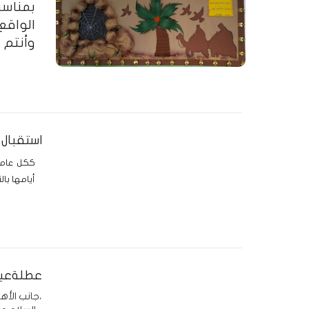
وأنتم ب
استقبال الطل
ككل عام ت
أيامها بال
عطلةعيد
جانب الأهالي الكرام،