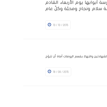
لهجريّة من العام 1437 تغلق المدرسة أبوابها يوم الأربعاء القادم
تعالى أن تكون سنة سلام ونجاح ومحبّة وكلّ عام
13 / 10 / 2015
شهادتين وانتهاءً بقسم الروضات آماة أن تتوّج
18 / 09 / 2015