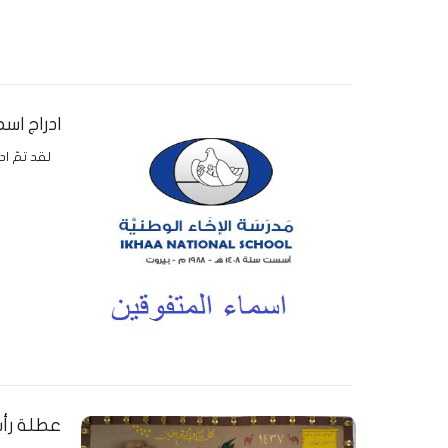
ادراج اس
لقد تمّ ا
عطلة رأس