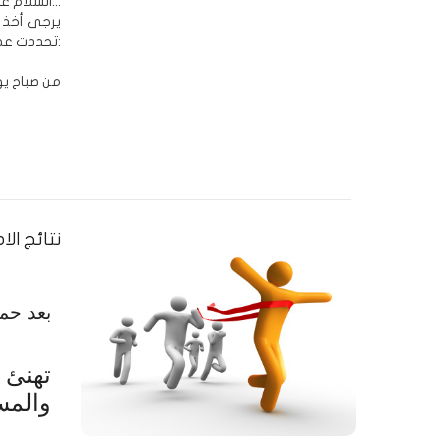
السلام عليكم ورحمة الله وبركاته...
يرجى أخذ ا
تحددت عطلة عيد الأضحى المبارك:
من صباح يوم الأربعاء المقب
نتائج الا
بع
تم
تهنئ
والمس