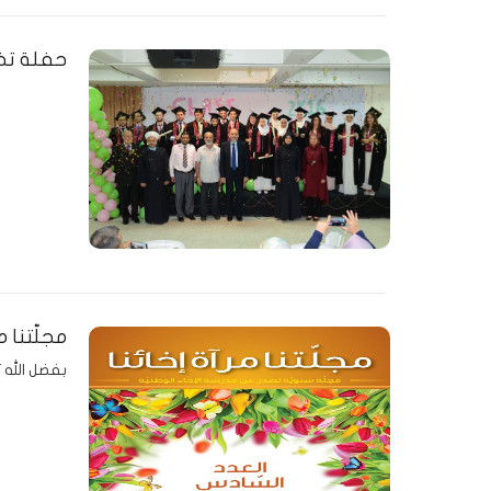
حفلة تخرج
مجلّتنا م
بفضل الله ت