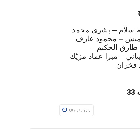
م سلام – بشرى محمد
ميش – محمود عارف
فرح طارق الحكيم –
تاني – ميرا عماد مزيّك
 فخران
3
08 / 07 / 2015