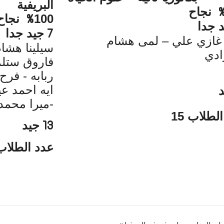
البريفية
نجاح
100
نجاح
%
 جدا
جيد جدا
7
غازي علي – لمى هشام
سيلينا هشا
ادي
فاروق ستل
ربابه - 
ايه احمد عي
-
ميرا محمد
لطلاب 15
جيد
13
عدد الطلاب 3