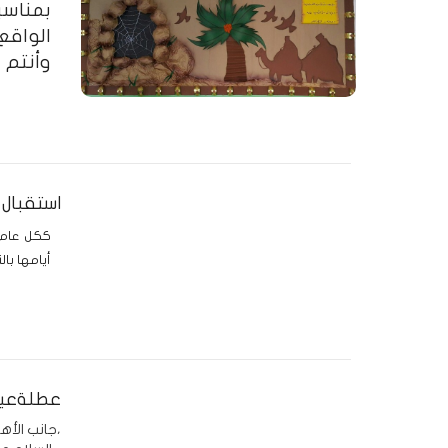
وأنتم ب
استقبال الطل
ككل عام ت
أيامها بال
عطلةعيد
جانب الأهالي الكرام،