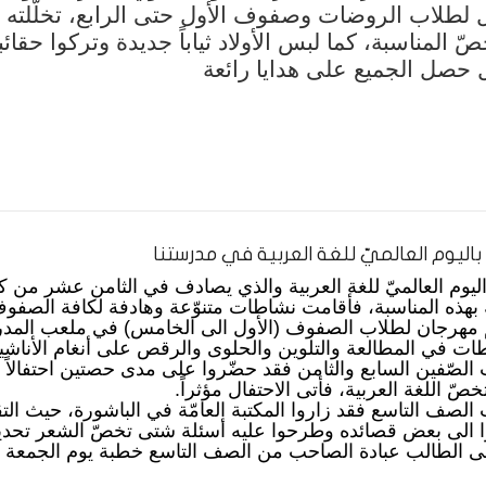
ل لطلاب الروضات وصفوف الأول حتى الرابع، تخلّلته أ
خصّ المناسبة، كما لبس الأولاد ثياباً جديدة وتركوا حقا
ل حصل الجميع على هدايا رائعة
 باليوم العالميّ للغة العربية في مدرستنا
اليوم العالميّ للغة العربية والذي يصادف في الثامن عشر من ك
بهذه المناسبة، فأقامت نشاطات متنوّعة وهادفة لكافة الصفو
 مهرجان لطلاب الصفوف (الأول الى الخامس) في ملعب المدرس
ات في المطالعة والتلوين والحلوى والرقص على أنغام الأناشيد
 الصّفين السابع والثامن فقد حضّروا على مدى حصتين احتفالاً را
صّ اللغة العربية، فأتى الاحتفال مؤثراً.
 الصف التاسع فقد زاروا المكتبة العامّة في الباشورة، حيث الت
 الى بعض قصائده وطرحوا عليه أسئلة شتى تخصّ الشعر تحديدا
ى الطالب عبادة الصاحب من الصف التاسع خطبة يوم الجمعة وك