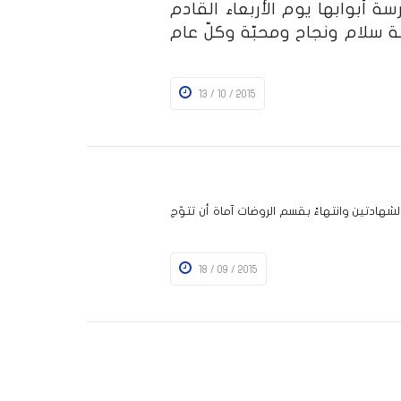
لهجريّة من العام 1437 تغلق المدرسة أبوابها يوم الأربعاء القادم
تعالى أن تكون سنة سلام ونجاح ومحبّة وكلّ عام
13 / 10 / 2015
شهادتين وانتهاءً بقسم الروضات آماة أن تتوّج
18 / 09 / 2015