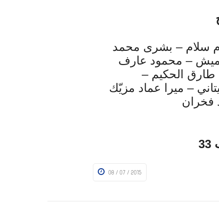
م سلام – بشرى محمد
ميش – محمود عارف
فرح طارق الحكيم –
تاني – ميرا عماد مزيّك
 فخران
3
08 / 07 / 2015