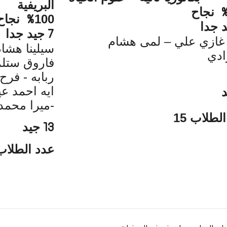
البريفية
نجاح
100
نجاح
%
 جدا
جيد جدا
7
غازي علي – لمى هشام
سيلينا هشا
ادي
فاروق ستل
ربابه - 
ايه احمد عي
-
ميرا محمد
لطلاب 15
جيد
13
عدد الطلاب 3