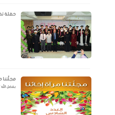
حفلة تخرج
مجلّتنا م
بفضل الله ت