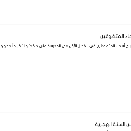
ماء المتفوقين
دراج أسماء المتفوقين في الفصل الأوّل في المدرسة على صفحتها، تكريماًلمجهو
 السنة الهجرية