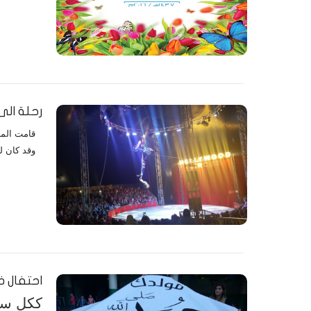
رحلة الى
وقد كان ل
احتفال ذ
ككل سنة