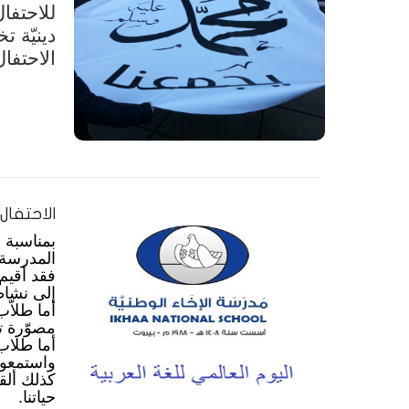
للاحتفا
دينيّة ت
الاحتفا
الاحتفال
بمناسبة 
المدرسة 
فقد أقيم
إلى نشاط
أما طلاّب
مصوّرة تخ
أما طلاب
واستمعوا
كذلك ألق
حياتنا.