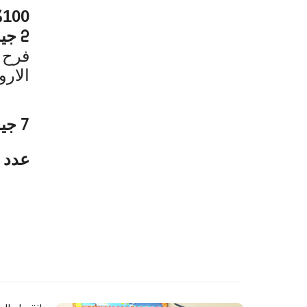
100
%
جيد
2
فرح 
الارو
جيد
7
عدد ا