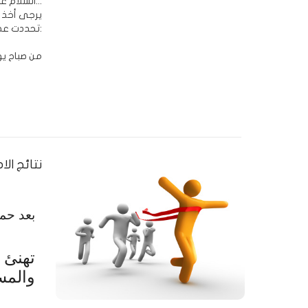
السلام عليكم ورحمة الله وبركاته...
يرجى أخذ ا
تحددت عطلة عيد الأضحى المبارك:
من صباح يوم الأربعاء المقب
نتائج الا
بع
تم
تهنئ
والمس