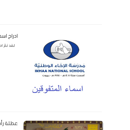
ادراج اس
لقد تمّ ا
عطلة رأس