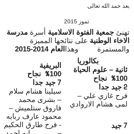
بعد حمد الله تعالى
تموز 2015
تهنئ
جمعية الفتوة الاسلامية
أسرة
مدرسة
الاخاء الوطنية
على نتائجها المميزة
والمستمرة
وهذا
العام 2014-
2015
بكالوريا
البريفية
ثانية – علوم الحياة
100
نجاح
%
100
نجاح
%
جيد جدا
7
جيد جدا
2
سيلينا هشام سلام
فرح غازي علي –
– بشرى محمد
لمى هشام الاروادي
فاروق ستلميش –
محمود عارف ربابه
- فرح طارق الحكيم
جيد
7
– ايه احمد