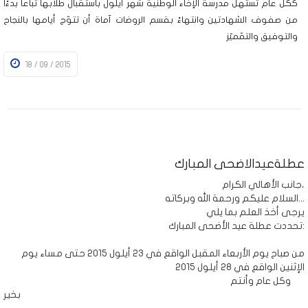
ككل عام تستهل مدرسة الإخاء الوطنية شهر أيلول باستقبال طلابها تباعاً بدءًا
من صفوف الشهادتين وانتهاءً بقسم الروضات آماة أن تتوّج أيامها بالنجاح
والتوفيق والتمّميّز
18 / 09 / 2015
عطلةعيدالاضحى المبارك
جانب الأهالي الكرام،
السلام عليكم ورحمة الله وبركاته...
يرجى أخذ العلم بما يلي
تحددت عطلة عيد الأضحى المبارك:
من صباح يوم الأربعاء المقبل الواقع في 23 أيلول 2015 حتى مساء يوم
الإثنين الواقع في 28 أيلول 2015
وكل عام وأنتم
بخير