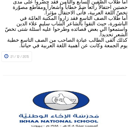
أما طلاّب الصّفين السابع والثامن فقد حضّروا على مدى
حصتين احتفالاً رائعاً ضمّ خطاباً وأشعاراً ومقاطع مصوّرة
تخصّ اللغة العربية، فأتى الاحتفال مؤثراً.
أما طلاب الصف التاسع فقد زاروا المكتبة العامّة في
الباشورة، حيث التقوا بالشاعر الشاب سليم علاء الدين
واستمعوا الى بعض قصائده وطرحوا عليه أسئلة شتى تخصّ
الشعر تحديداً.
كذلك ألقى الطالب عبادة الصاحب من الصف التاسع خطبة
يوم الجمعة وكانت عن أهمية اللغة العربية في حياتنا.
21 / 12 / 2015