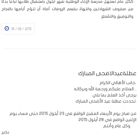
ككل عام تستهل مدرسة الإخاء الوطنية شهر أيلول باستقبال طلابها تباعاً بدءًا
من صفوف الشهادتين وانتهاءً بقسم الروضات آماة أن تتوّج أيامها بالنجاح
والتوفيق والتمّميّز
18 / 09 / 2015
عطلةعيدالاضحى المبارك
جانب الأهالي الكرام،
السلام عليكم ورحمة الله وبركاته...
يرجى أخذ العلم بما يلي
تحددت عطلة عيد الأضحى المبارك:
من صباح يوم الأربعاء المقبل الواقع في 23 أيلول 2015 حتى مساء يوم
الإثنين الواقع في 28 أيلول 2015
وكل عام وأنتم
بخير