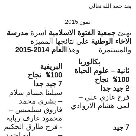
بعد حمد الله تعالى
تموز 2015
تهنئ
جمعية الفتوة الاسلامية
أسرة
مدرسة
الاخاء الوطنية
على نتائجها المميزة
والمستمرة
وهذا
العام 2014-
2015
بكالوريا
البريفية
ثانية – علوم الحياة
100
نجاح
%
100
نجاح
%
جيد جدا
7
جيد جدا
2
سيلينا هشام سلام
فرح غازي علي –
– بشرى محمد
لمى هشام الاروادي
فاروق ستلميش –
محمود عارف ربابه
- فرح طارق الحكيم
جيد
7
– ايه احمد