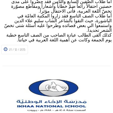
أما طلاّب الصّفين السابع والثامن فقد حضّروا على مدى
حصتين احتفالاً رائعاً ضمّ خطاباً وأشعاراً ومقاطع مصوّرة
تخصّ اللغة العربية، فأتى الاحتفال مؤثراً.
أما طلاب الصف التاسع فقد زاروا المكتبة العامّة في
الباشورة، حيث التقوا بالشاعر الشاب سليم علاء الدين
واستمعوا الى بعض قصائده وطرحوا عليه أسئلة شتى تخصّ
الشعر تحديداً.
كذلك ألقى الطالب عبادة الصاحب من الصف التاسع خطبة
يوم الجمعة وكانت عن أهمية اللغة العربية في حياتنا.
21 / 12 / 2015